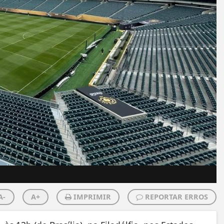
A-
A+
IMPRIMIR
REPORTAR ERROS