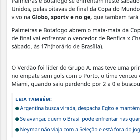
Palmeiras e Botafogo se enfrentam neste sábado, à
Unidos, pelas oitavas de final da Copa do Mundo
vivo na
Globo, sportv e no ge,
que também fará 
Palmeiras e Botafogo abrem o mata-mata da Co
de final vai enfrentar o vencedor de Benfica x 
sábado, às 17h(horário de Brasília).
O Verdão foi líder do Grupo A, mas teve uma prim
no empate sem gols com o Porto, o time venceu o 
Miami, quando saiu perdendo por 2 a 0 e buscou 
LEIA TAMBÉM:
Argentina busca virada, despacha Egito e mantém 
Se avançar, quem o Brasil pode enfrentar nas quart
Neymar não viaja com a Seleção e está fora do jog