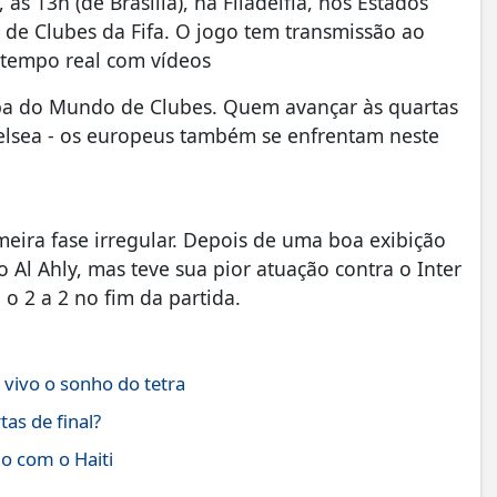
s 13h (de Brasília), na Filadélfia, nos Estados
 de Clubes da Fifa. O jogo tem transmissão ao
tempo real com vídeos
pa do Mundo de Clubes. Quem avançar às quartas
Chelsea - os europeus também se enfrentam neste
eira fase irregular. Depois de uma boa exibição
Al Ahly, mas teve sua pior atuação contra o Inter
o 2 a 2 no fim da partida.
vivo o sonho do tetra
as de final?
o com o Haiti