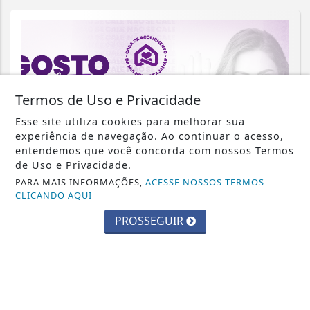
Termos de Uso e Privacidade
Esse site utiliza cookies para melhorar sua
experiência de navegação. Ao continuar o acesso,
entendemos que você concorda com nossos Termos
de Uso e Privacidade.
PARA MAIS INFORMAÇÕES,
ACESSE NOSSOS TERMOS
CLICANDO AQUI
CAJAMAR
PROSSEGUIR
Agosto Lilás: Cajamar reforça a
campanha de conscientização pelo fim
da...
Saiba Mais