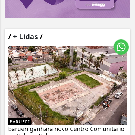
/
+ Lidas
/
BARUERI
Barueri ganhará novo Centro Comunitário