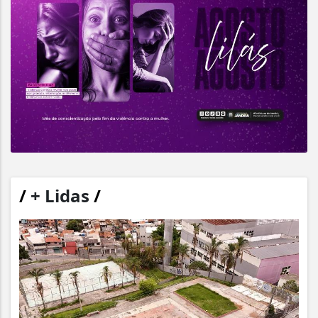
/
+ Lidas
/