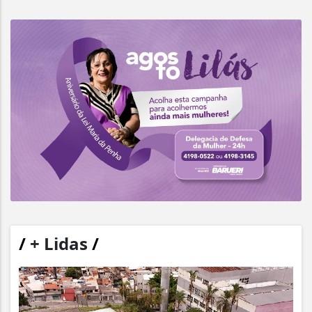
/
+ Lidas
/