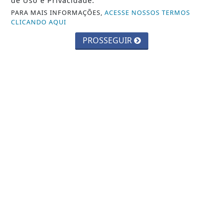
de Uso e Privacidade.
PARA MAIS INFORMAÇÕES,
ACESSE NOSSOS TERMOS
CLICANDO AQUI
PROSSEGUIR
CIDADES
Parque Chico Anysio será revitalizado
e passará a se chamar Parque
Ecológico...
Saiba Mais