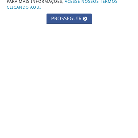
PARA MAIS INFORMAÇÕES,
ACESSE NOSSOS TERMOS
CLICANDO AQUI
PROSSEGUIR
CIDADES
Parque Chico Anysio será revitalizado
e passará a se chamar Parque
Ecológico...
Saiba Mais