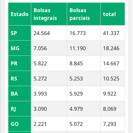
Bolsas
Bolsas
Estado
total
integrais
parciais
SP
24.564
16.773
41.337
MG
7.056
11.190
18.246
PR
5.822
8.845
14.667
RS
5.272
5.253
10.525
BA
3.993
5.929
9.922
RJ
3.090
4.979
8.069
GO
2.221
5.072
7.293