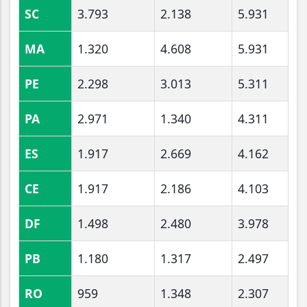
SC
3.793
2.138
5.931
MA
1.320
4.608
5.931
PE
2.298
3.013
5.311
PA
2.971
1.340
4.311
ES
1.917
2.669
4.162
CE
1.917
2.186
4.103
DF
1.498
2.480
3.978
PB
1.180
1.317
2.497
RO
959
1.348
2.307