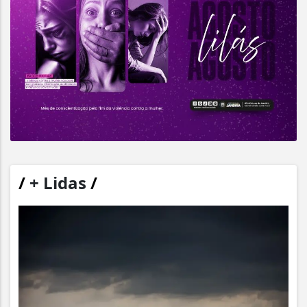
/
+ Lidas
/