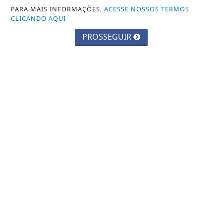
PARA MAIS INFORMAÇÕES,
ACESSE NOSSOS TERMOS
CLICANDO AQUI
PROSSEGUIR
CIDADES
Parque Chico Anysio será revitalizado
e passará a se chamar Parque
Ecológico...
Saiba Mais