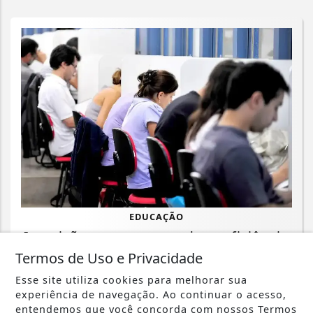
EDUCAÇÃO
Inscrições para exame de proficiência
em português terminam quinta
Termos de Uso e Privacidade
Esse site utiliza cookies para melhorar sua
Saiba Mais
experiência de navegação. Ao continuar o acesso,
entendemos que você concorda com nossos Termos