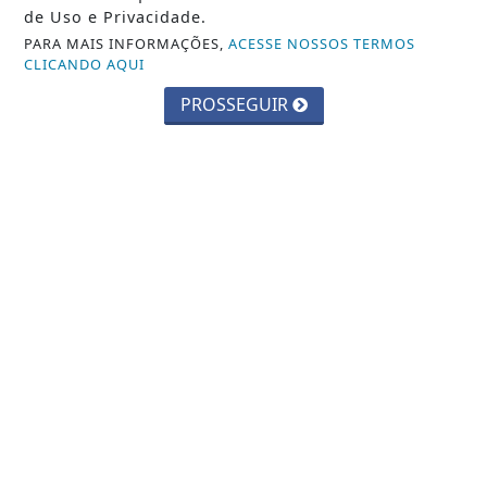
de Uso e Privacidade.
PARA MAIS INFORMAÇÕES,
ACESSE NOSSOS TERMOS
CLICANDO AQUI
PROSSEGUIR
JUSTIÇA
Assédio eleitoral no trabalho é crime;
saiba como identificar
Saiba Mais