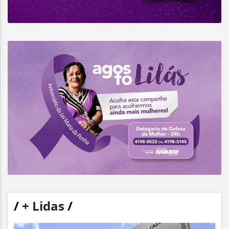
/
+ Lidas
/