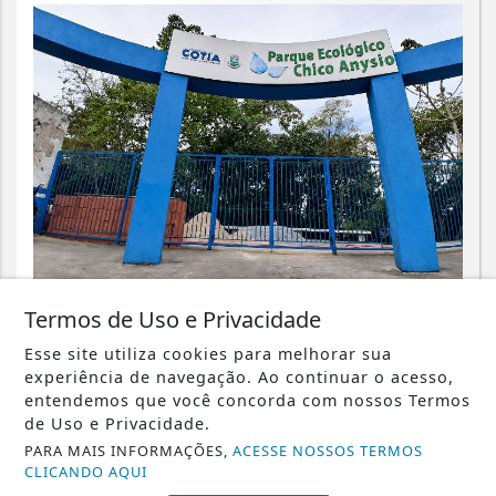
CIDADES
Termos de Uso e Privacidade
Parque Chico Anysio será revitalizado
Esse site utiliza cookies para melhorar sua
e passará a se chamar Parque
experiência de navegação. Ao continuar o acesso,
Ecológico...
entendemos que você concorda com nossos Termos
de Uso e Privacidade.
Saiba Mais
PARA MAIS INFORMAÇÕES,
ACESSE NOSSOS TERMOS
CLICANDO AQUI