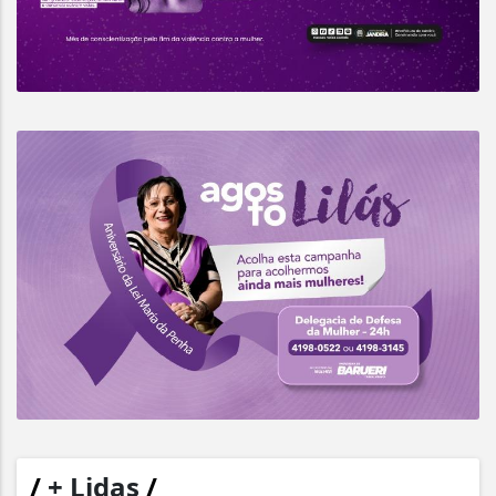
/
+ Lidas
/