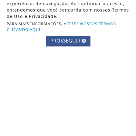
experiência de navegação. Ao continuar o acesso,
Saiba Mais
entendemos que você concorda com nossos Termos
de Uso e Privacidade.
PARA MAIS INFORMAÇÕES,
ACESSE NOSSOS TERMOS
CLICANDO AQUI
PROSSEGUIR
CIDADES
Parque Chico Anysio será revitalizado
e passará a se chamar Parque