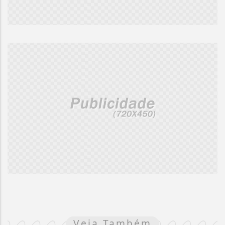
Veja Também