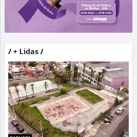
/
+ Lidas
/