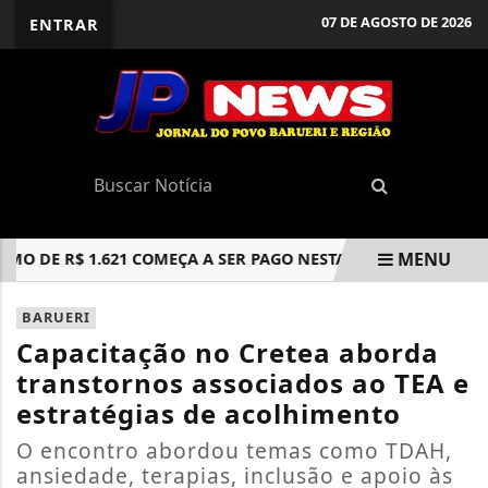
07 DE AGOSTO DE 2026
ENTRAR
MENU
DE R$ 1.621 COMEÇA A SER PAGO NESTA SEGUNDA
MARÇO
EM ALTA
BARUERI
Capacitação no Cretea aborda
transtornos associados ao TEA e
estratégias de acolhimento
O encontro abordou temas como TDAH,
ansiedade, terapias, inclusão e apoio às