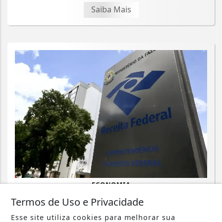
Saiba Mais
ECONOMIA
Emissão de notas fiscais com CBS e
Termos de Uso e Privacidade
IBS começa nesta segunda-feira
Esse site utiliza cookies para melhorar sua