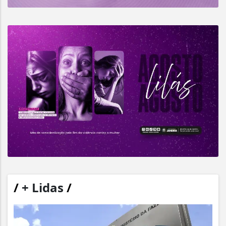
/
+ Lidas
/