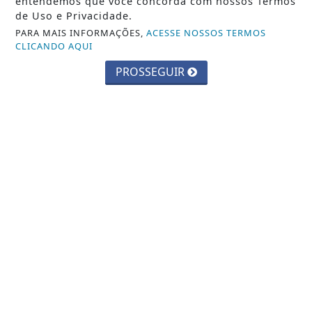
entendemos que você concorda com nossos Termos
de Uso e Privacidade.
PARA MAIS INFORMAÇÕES,
ACESSE NOSSOS TERMOS
CLICANDO AQUI
PROSSEGUIR
JANDIRA
Prefeitura de Jandira abre inscrições
para o Pet Day da Castração
Saiba Mais