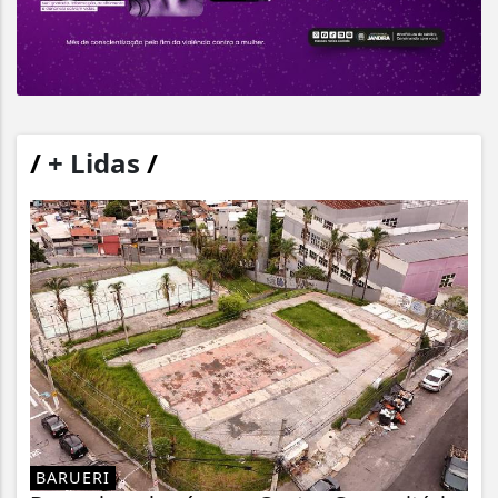
/
+ Lidas
/
BARUERI