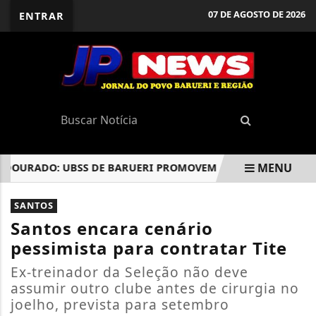
07 DE AGOSTO DE 2026
ENTRAR
MENU
RADO: UBSS DE BARUERI PROMOVEM AÇÕES DE INCENTIVO 
EM ALTA
SANTOS
Santos encara cenário
pessimista para contratar Tite
Ex-treinador da Seleção não deve
assumir outro clube antes de cirurgia no
joelho, prevista para setembro