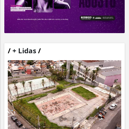
/
+ Lidas
/