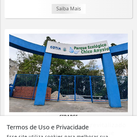
Saiba Mais
CIDADES
Parque Chico Anysio será revitalizado
Termos de Uso e Privacidade
e passará a se chamar Parque
Esse site utiliza cookies para melhorar sua