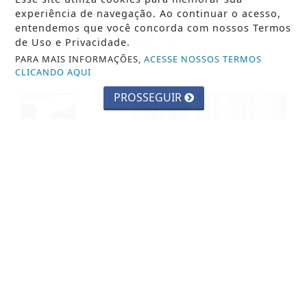
Ecológico...
experiência de navegação. Ao continuar o acesso,
entendemos que você concorda com nossos Termos
Saiba Mais
de Uso e Privacidade.
PARA MAIS INFORMAÇÕES,
ACESSE NOSSOS TERMOS
CLICANDO AQUI
PROSSEGUIR
EDUCAÇÃO
Inscrições para exame de proficiência