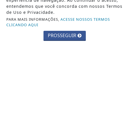
experiência de navegação. Ao continuar o acesso,
entendemos que você concorda com nossos Termos
de Uso e Privacidade.
PARA MAIS INFORMAÇÕES,
ACESSE NOSSOS TERMOS
CLICANDO AQUI
PROSSEGUIR
CIDADES
Parque Chico Anysio será revitalizado
e passará a se chamar Parque
Ecológico...
Saiba Mais