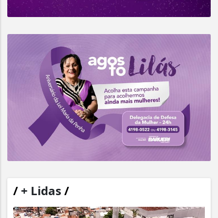
/
+ Lidas
/