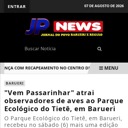
07 DE AGOSTO DE 2026
ENTRAR
MENU
NÇA COM RECAPEAMENTO NO CENTRO DE BARUERI
JANDIR
EM ALTA
BARUERI
"Vem Passarinhar" atrai
observadores de aves ao Parque
Ecológico do Tietê, em Barueri
O Parque Ecológico do Tietê, em Barueri,
recebeu no sábado (6) mais uma edição