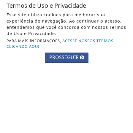
CIDADES
Termos de Uso e Privacidade
Parque Chico Anysio será revitalizado
Esse site utiliza cookies para melhorar sua
e passará a se chamar Parque
experiência de navegação. Ao continuar o acesso,
Ecológico...
entendemos que você concorda com nossos Termos
de Uso e Privacidade.
Saiba Mais
PARA MAIS INFORMAÇÕES,
ACESSE NOSSOS TERMOS
CLICANDO AQUI
PROSSEGUIR