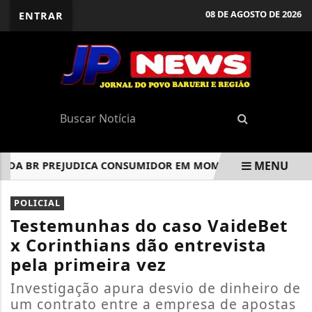
08 DE AGOSTO DE 2026
ENTRAR
MENU
A BR PREJUDICA CONSUMIDOR EM MOMENTO DE CRISE
ME
EM ALTA
POLICIAL
Testemunhas do caso VaideBet
x Corinthians dão entrevista
pela primeira vez
Investigação apura desvio de dinheiro de
um contrato entre a empresa de apostas