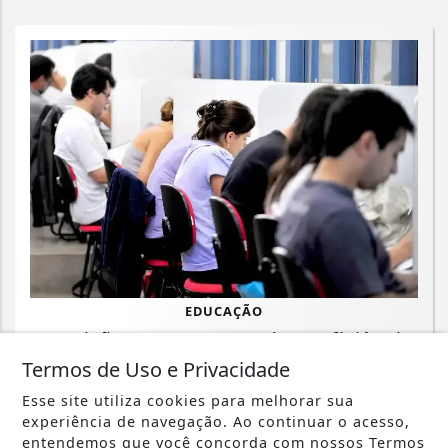
EDUCAÇÃO
Inscrições para exame de proficiência
em português terminam quinta
Termos de Uso e Privacidade
Esse site utiliza cookies para melhorar sua
Saiba Mais
experiência de navegação. Ao continuar o acesso,
entendemos que você concorda com nossos Termos