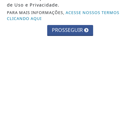
de Uso e Privacidade.
PARA MAIS INFORMAÇÕES,
ACESSE NOSSOS TERMOS
CLICANDO AQUI
PROSSEGUIR
JUSTIÇA
Assédio eleitoral no trabalho é crime;
saiba como identificar
Saiba Mais