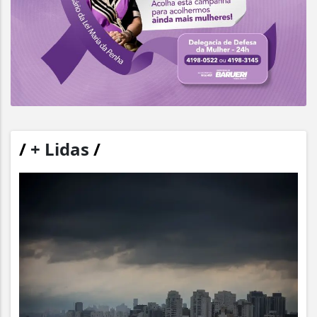
/
+ Lidas
/