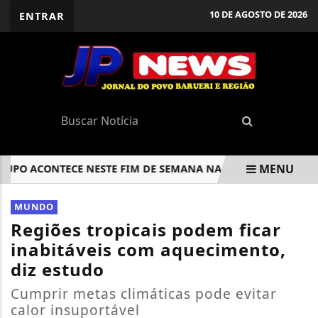
10 DE AGOSTO DE 2026
ENTRAR
MENU
 ACONTECE NESTE FIM DE SEMANA NA PRAÇA DAS ARTES CO
EM ALTA
MUNDO
Regiões tropicais podem ficar
inabitáveis com aquecimento,
diz estudo
Cumprir metas climáticas pode evitar
calor insuportável