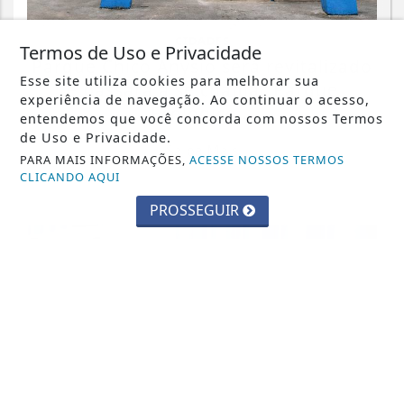
CIDADES
Termos de Uso e Privacidade
Parque Chico Anysio será revitalizado
Esse site utiliza cookies para melhorar sua
e passará a se chamar Parque
experiência de navegação. Ao continuar o acesso,
Ecológico...
entendemos que você concorda com nossos Termos
de Uso e Privacidade.
Saiba Mais
PARA MAIS INFORMAÇÕES,
ACESSE NOSSOS TERMOS
CLICANDO AQUI
PROSSEGUIR