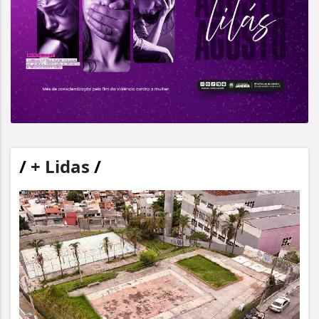
/
+ Lidas
/