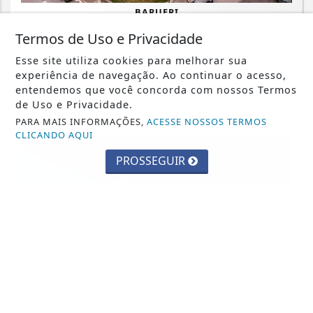
BARUERI
Barueri ganhará novo Centro
Termos de Uso e Privacidade
Comunitário no Vale do Sol
Esse site utiliza cookies para melhorar sua
experiência de navegação. Ao continuar o acesso,
Saiba Mais
entendemos que você concorda com nossos Termos
de Uso e Privacidade.
PARA MAIS INFORMAÇÕES,
ACESSE NOSSOS TERMOS
CLICANDO AQUI
PROSSEGUIR