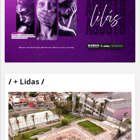
/
+ Lidas
/