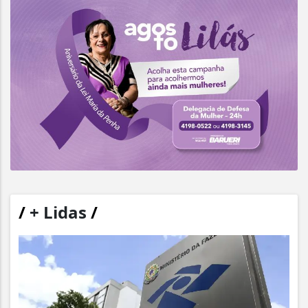
/
+ Lidas
/