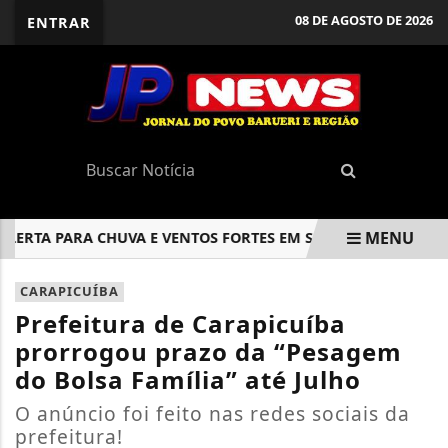
08 DE AGOSTO DE 2026
ENTRAR
MENU
RTA PARA CHUVA E VENTOS FORTES EM SP A PARTIR DE QUARTA 
EM ALTA
CARAPICUÍBA
Prefeitura de Carapicuíba
prorrogou prazo da “Pesagem
do Bolsa Família” até Julho
O anúncio foi feito nas redes sociais da
prefeitura!