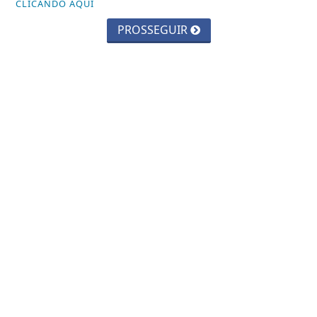
CLICANDO AQUI
PROSSEGUIR
CIDADES
Parque Chico Anysio será revitalizado
e passará a se chamar Parque
Ecológico...
Saiba Mais