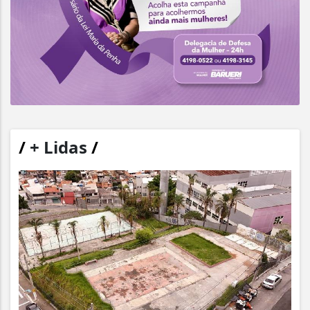
/
+ Lidas
/