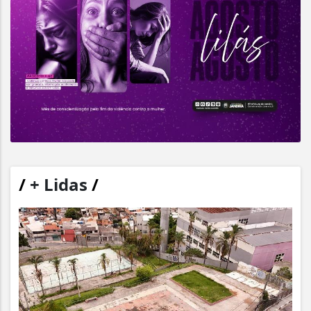
/
+ Lidas
/