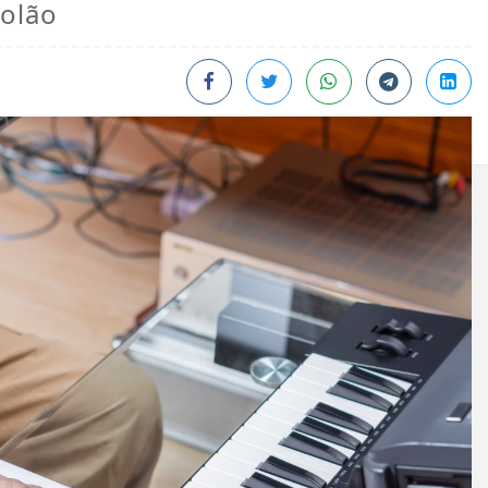
iolão