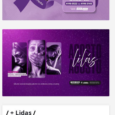
/
+ Lidas
/