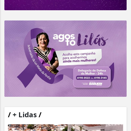
/
+ Lidas
/