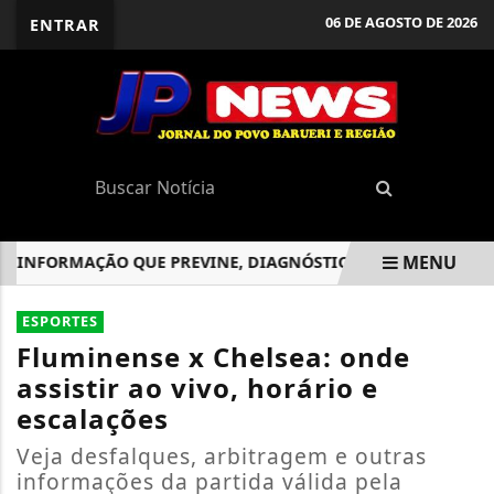
06 DE AGOSTO DE 2026
ENTRAR
MENU
NFORMAÇÃO QUE PREVINE, DIAGNÓSTICO QUE CURA
AMAZ
EM ALTA
ESPORTES
Fluminense x Chelsea: onde
assistir ao vivo, horário e
escalações
Veja desfalques, arbitragem e outras
informações da partida válida pela