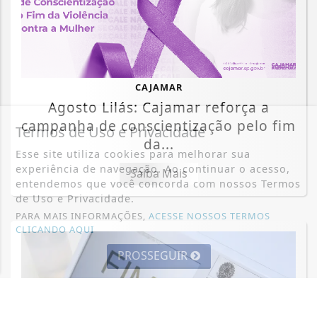
CAJAMAR
Agosto Lilás: Cajamar reforça a
campanha de conscientização pelo fim
Termos de Uso e Privacidade
da...
Esse site utiliza cookies para melhorar sua
experiência de navegação. Ao continuar o acesso,
Saiba Mais
entendemos que você concorda com nossos Termos
de Uso e Privacidade.
PARA MAIS INFORMAÇÕES,
ACESSE NOSSOS TERMOS
CLICANDO AQUI
PROSSEGUIR