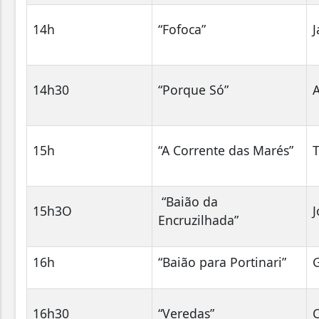
14h
“Fofoca”
J
14h30
“Porque Só”
15h
“A Corrente das Marés”
T
“Baião da
15h3O
Encruzilhada”
16h
“Baião para Portinari”
G
16h30
“Veredas”
C