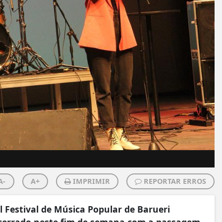
A-
A+
IMPRIMIR
REPORTAR ERROS
 Festival de Música Popular de Barueri
encerrado neste fim de semana com a passagem