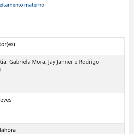
leitamento materno
"
or(es)
tia, Gabriela Mora, Jay Janner e Rodrigo
a
Neves
llahora