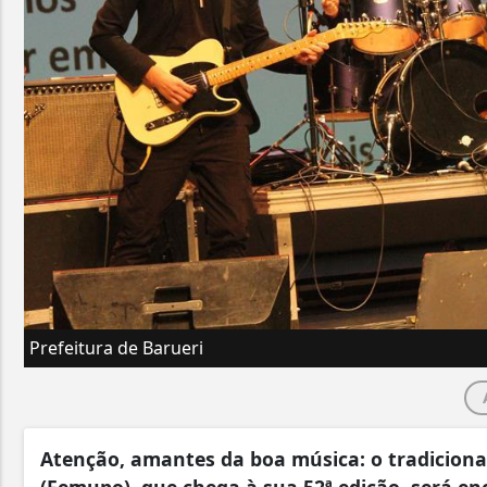
Prefeitura de Barueri
Atenção, amantes da boa música: o tradicional
(Femupo), que chega à sua 52ª edição, será 