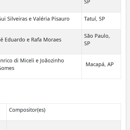
SP
ui Silveiras e Valéria Pisauro
Tatuí, SP
São Paulo,
Zé Eduardo e Rafa Moraes
SP
nrico di Miceli e Joãozinho
Macapá, AP
Gomes
"
Compositor(es)