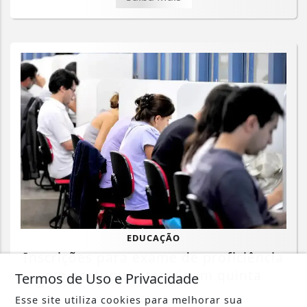
EDUCAÇÃO
Inscrições para exame de proficiência
em português terminam quinta
Termos de Uso e Privacidade
Esse site utiliza cookies para melhorar sua
Saiba Mais