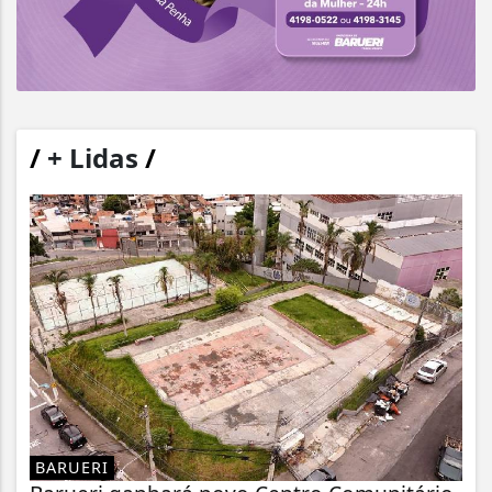
/
+ Lidas
/
BARUERI