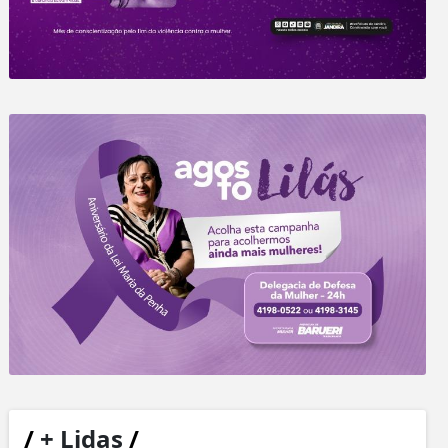
/
+ Lidas
/