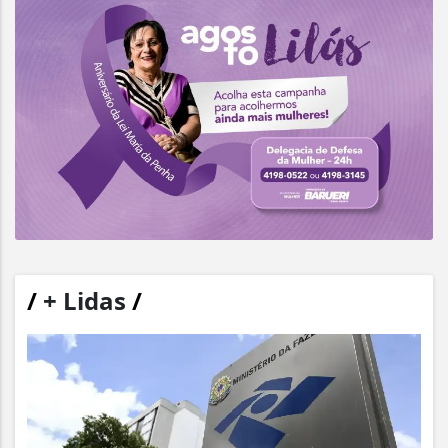
/
+ Lidas
/