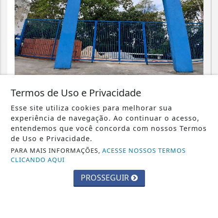
CIDADES
Termos de Uso e Privacidade
Parque Chico Anysio será revitalizado
Esse site utiliza cookies para melhorar sua
e passará a se chamar Parque
experiência de navegação. Ao continuar o acesso,
Ecológico...
entendemos que você concorda com nossos Termos
de Uso e Privacidade.
Saiba Mais
PARA MAIS INFORMAÇÕES,
ACESSE NOSSOS TERMOS
CLICANDO AQUI
PROSSEGUIR