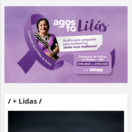
/
+ Lidas
/