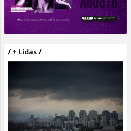
/
+ Lidas
/