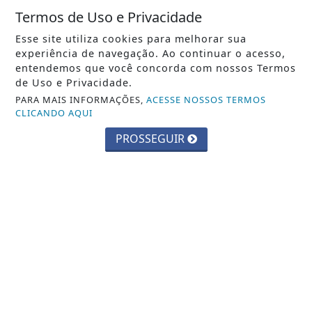
CIDADES
Termos de Uso e Privacidade
Parque Chico Anysio será revitalizado
Esse site utiliza cookies para melhorar sua
e passará a se chamar Parque
experiência de navegação. Ao continuar o acesso,
Ecológico...
entendemos que você concorda com nossos Termos
de Uso e Privacidade.
Saiba Mais
PARA MAIS INFORMAÇÕES,
ACESSE NOSSOS TERMOS
CLICANDO AQUI
PROSSEGUIR