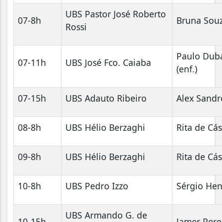
UBS Pastor José Roberto
07-8h
Bruna Souz
Rossi
Paulo Duba
07-11h
UBS José Fco. Caiaba
(enf.)
07-15h
UBS Adauto Ribeiro
Alex Sand
08-8h
UBS Hélio Berzaghi
Rita de Cás
09-8h
UBS Hélio Berzaghi
Rita de Cás
10-8h
UBS Pedro Izzo
Sérgio He
UBS Armando G. de
10-15h
Jamer Pere