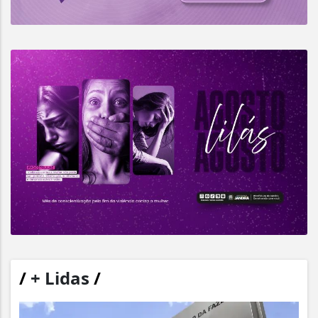
/
+ Lidas
/