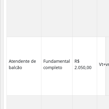
Atendente de
Fundamental
R$
Vt+v
balcão
completo
2.050,00