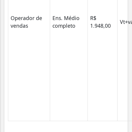
Operador de
Ens. Médio
R$
Vt+v
vendas
completo
1.948,00