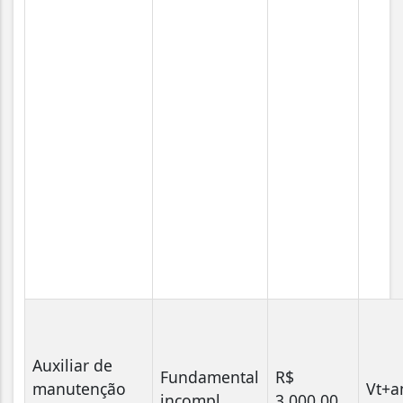
Auxiliar de
Fundamental
R$
manutenção
Vt+a
incompl.
3.000,00