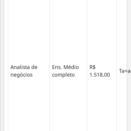
Analista de
Ens. Médio
R$
Ta+a
negócios
completo
1.518,00