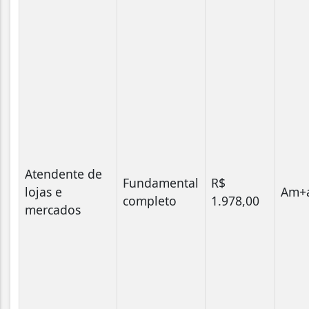
Atendente de
Fundamental
R$
lojas e
Am+a
completo
1.978,00
mercados