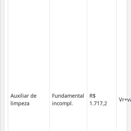
Auxiliar de
Fundamental
R$
Vr+v
limpeza
incompl.
1.717,2