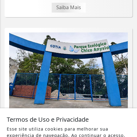
Saiba Mais
CIDADES
Termos de Uso e Privacidade
Parque Chico Anysio será revitalizado
Esse site utiliza cookies para melhorar sua
e passará a se chamar Parque
experiência de navegação. Ao continuar o acesso,