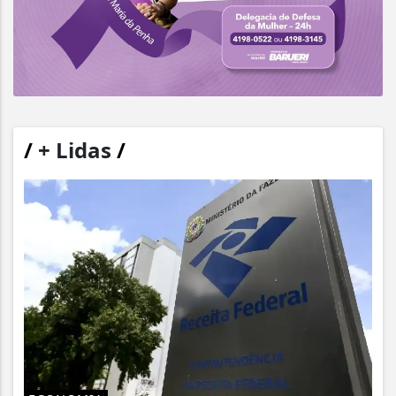
/
+ Lidas
/