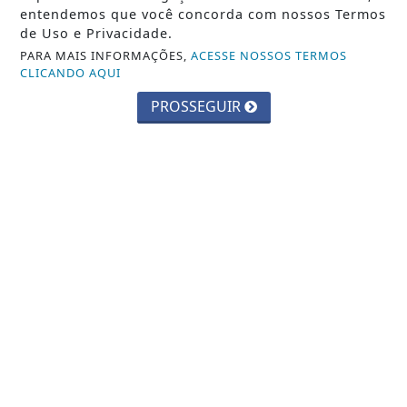
Ecológico...
entendemos que você concorda com nossos Termos
de Uso e Privacidade.
Saiba Mais
PARA MAIS INFORMAÇÕES,
ACESSE NOSSOS TERMOS
CLICANDO AQUI
PROSSEGUIR
EDUCAÇÃO
Inscrições para exame de proficiência