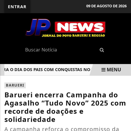
09 DE AGOSTO DE 2026
ENTRAR
MENU
 O DIA DOS PAIS COM CONQUISTAS NO ESPORTE
DESFILE 
EM ALTA
BARUERI
Barueri encerra Campanha do
Agasalho “Tudo Novo” 2025 com
recorde de doações e
solidariedade
A campanha reforça o compromisso da