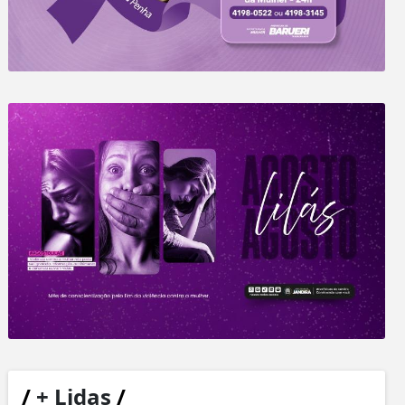
/
+ Lidas
/