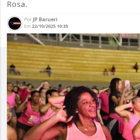
Rosa.
Por
JP Barueri
Em
22/10/2025 10:35