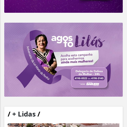
/
+ Lidas
/