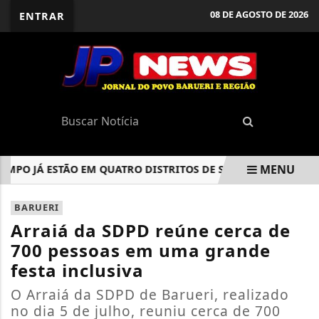
08 DE AGOSTO DE 2026
ENTRAR
MENU
O JÁ ESTÃO EM QUATRO DISTRITOS DE SÃO PAULO
PROFIS
EM ALTA
BARUERI
Arraiá da SDPD reúne cerca de
700 pessoas em uma grande
festa inclusiva
O Arraiá da SDPD de Barueri, realizado
no dia 5 de julho, reuniu cerca de 700