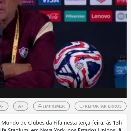
A-
A+
IMPRIMIR
REPORTAR ERROS
Mundo de Clubes da Fifa nesta terça-feira, às 13h
tlife Stadium, em Nova York, nos Estados Unidos.
A