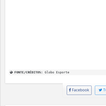
Arbitragem
Árbitro:
Ilgiz Tantashev (UZB)
Assistente 1:
Andrey Tsapenko (UZB)
Assistente 2:
Timur Gaynullin (UZB)
FONTE/CRÉDITOS:
Globo Esporte
Facebook
T