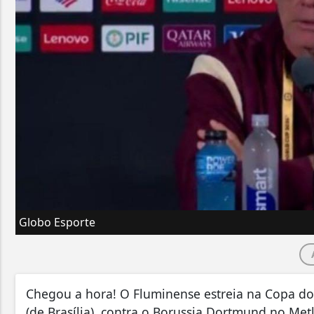
Globo Esporte
Chegou a hora! O Fluminense estreia na Copa do 
(de Brasília), contra o Borussia Dortmund no Me