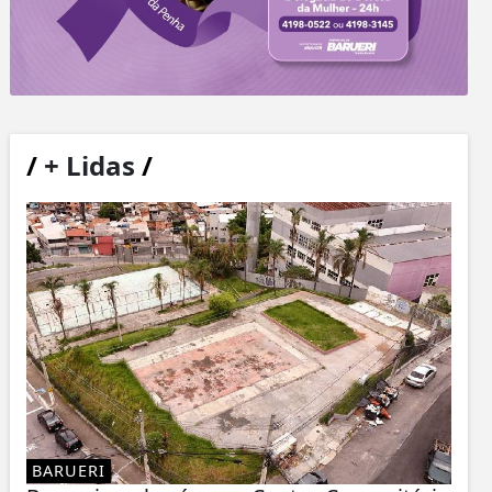
/
+ Lidas
/
BARUERI