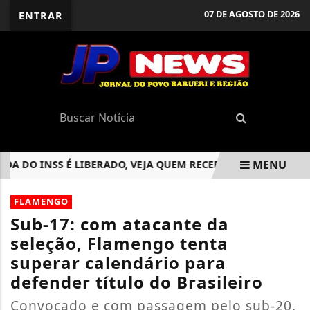
07 DE AGOSTO DE 2026
ENTRAR
MENU
O INSS É LIBERADO, VEJA QUEM RECEBE
RELATÓRIO DA 
EM ALTA
FLAMENGO
Sub-17: com atacante da
seleção, Flamengo tenta
superar calendário para
defender título do Brasileiro
Convocado e com passagem pelo sub-20,