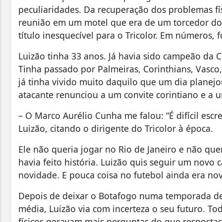
peculiaridades. Da recuperação dos problemas fí
reunião em um motel que era de um torcedor do 
título inesquecível para o Tricolor. Em números, 
Luizão tinha 33 anos. Já havia sido campeão da 
Tinha passado por Palmeiras, Corinthians, Vasco,
já tinha vivido muito daquilo que um dia planejou
atacante renunciou a um convite corintiano e a 
– O Marco Aurélio Cunha me falou: “É difícil esc
Luizão, citando o dirigente do Tricolor à época.
Ele não queria jogar no Rio de Janeiro e não que
havia feito história. Luizão quis seguir um novo 
novidade. E pouca coisa no futebol ainda era nov
Depois de deixar o Botafogo numa temporada de
média, Luizão via com incerteza o seu futuro. To
físicos geravam mais perguntas do que respostas