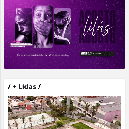
/
+ Lidas
/