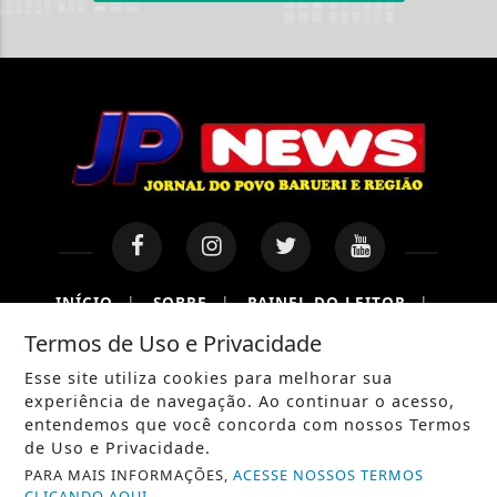
INÍCIO
|
SOBRE
|
PAINEL DO LEITOR
|
Termos de Uso e Privacidade
TERMOS DE USO E PRIVACIDADE
|
CONTATO
Esse site utiliza cookies para melhorar sua
experiência de navegação. Ao continuar o acesso,
entendemos que você concorda com nossos Termos
de Uso e Privacidade.
PARA MAIS INFORMAÇÕES,
ACESSE NOSSOS TERMOS
CLICANDO AQUI