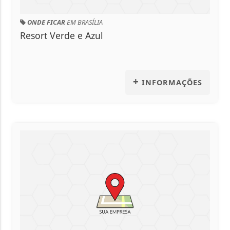
EM BRASÍLIA
ONDE COMER
EM B
de e Azul
Inova Panifica
+
INFORMAÇÕES