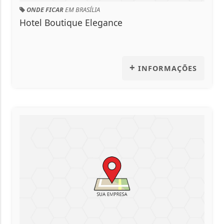
EM BRASÍLIA
ONDE FICAR
EM BR
ique Elegance
Pousada Sol N
+
INFORMAÇÕES