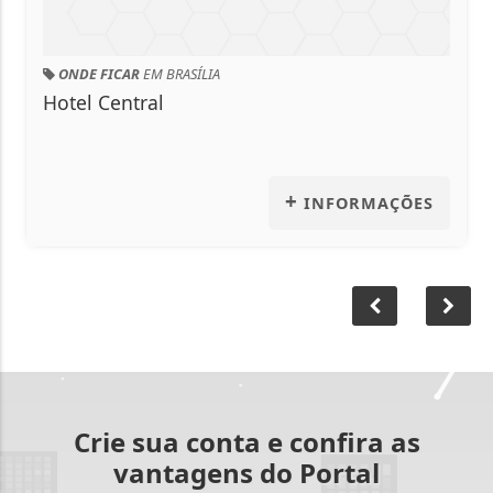
EM BRASÍLIA
CONTRATAR SERV
ral
Max Pedreiro
+
INFORMAÇÕES
Crie sua conta e confira as
vantagens do Portal