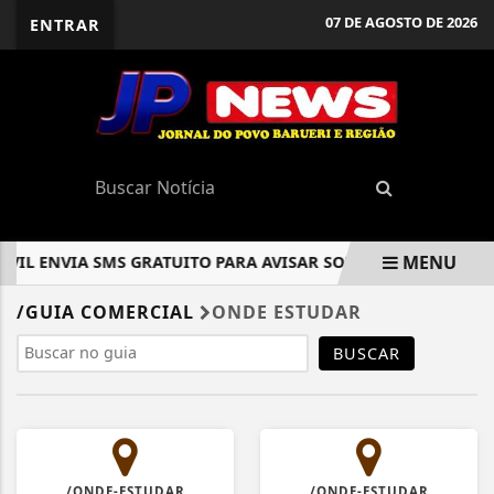
07 DE AGOSTO DE 2026
ENTRAR
MENU
IVIL ENVIA SMS GRATUITO PARA AVISAR SOBRE RISCOS CLIMÁ
EM ALTA
/GUIA COMERCIAL
ONDE ESTUDAR
BUSCAR
/ONDE-ESTUDAR
/ONDE-ESTUDAR