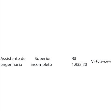
Assistente de
Superior
R$
Vr+va+sv+
engenharia
incompleto
1.933,20