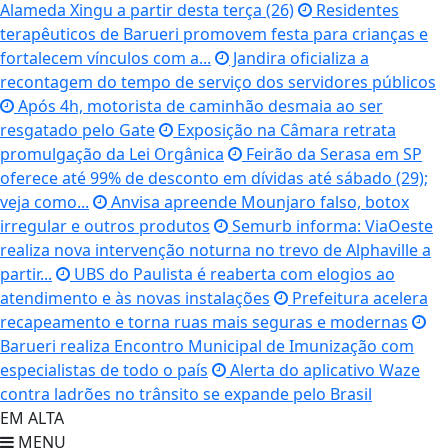
Alameda Xingu a partir desta terça (26)
Residentes
terapêuticos de Barueri promovem festa para crianças e
fortalecem vínculos com a...
Jandira oficializa a
recontagem do tempo de serviço dos servidores públicos
Após 4h, motorista de caminhão desmaia ao ser
resgatado pelo Gate
Exposição na Câmara retrata
promulgação da Lei Orgânica
Feirão da Serasa em SP
oferece até 99% de desconto em dívidas até sábado (29);
veja como...
Anvisa apreende Mounjaro falso, botox
irregular e outros produtos
Semurb informa: ViaOeste
realiza nova intervenção noturna no trevo de Alphaville a
partir...
UBS do Paulista é reaberta com elogios ao
atendimento e às novas instalações
Prefeitura acelera
recapeamento e torna ruas mais seguras e modernas
Barueri realiza Encontro Municipal de Imunização com
especialistas de todo o país
Alerta do aplicativo Waze
contra ladrões no trânsito se expande pelo Brasil
EM ALTA
MENU