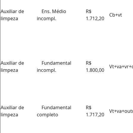
Auxiliar de
Ens. Médio
R$
Cb+vt
limpeza
incompl.
1.712,20
Auxiliar de
Fundamental
R$
Vt+va+vr+
limpeza
incompl.
1.800,00
Auxiliar de
Fundamental
R$
Vt+va+out
limpeza
completo
1.717,20