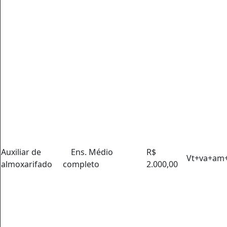
Auxiliar de
Ens. Médio
R$
Vt+va+am
almoxarifado
completo
2.000,00