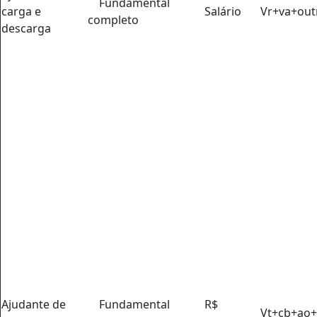
Fundamental
carga e
Salário
Vr+va+ou
completo
descarga
Ajudante de
Fundamental
R$
Vt+cb+ao