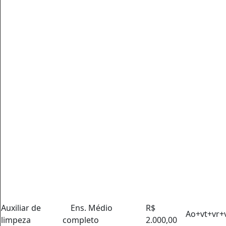
Auxiliar de
Ens. Médio
R$
Ao+vt+vr+
limpeza
completo
2.000,00