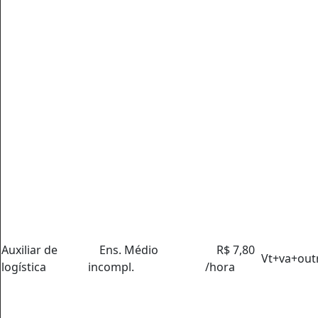
Auxiliar de
Ens. Médio
R$ 7,80
Vt+va+out
logística
incompl.
/hora