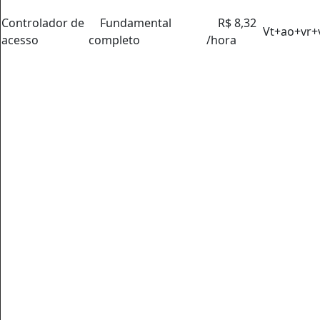
Controlador de
Fundamental
R$ 8,32
Vt+ao+vr+
acesso
completo
/hora