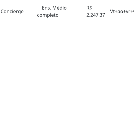
Ens. Médio
R$
Concierge
Vt+ao+vr
completo
2.247,37