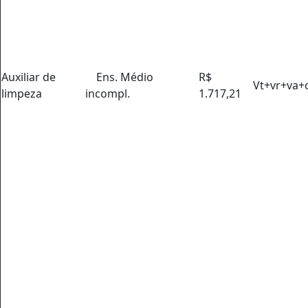
Auxiliar de
Ens. Médio
R$
Vt+vr+va+
limpeza
incompl.
1.717,21