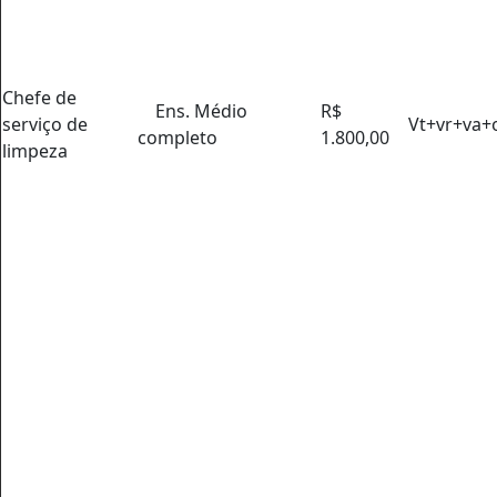
Chefe de
Ens. Médio
R$
serviço de
Vt+vr+va+
completo
1.800,00
limpeza