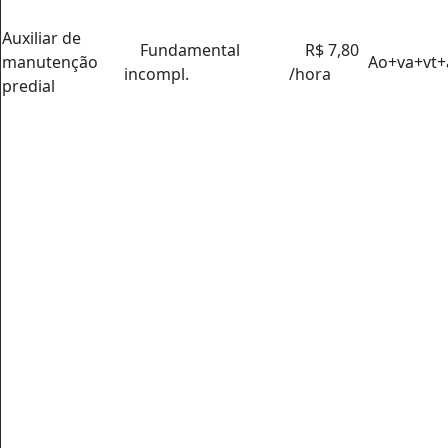
Auxiliar de
Fundamental
R$ 7,80
manutenção
Ao+va+vt
incompl.
/hora
predial