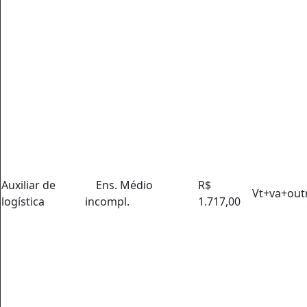
Auxiliar de
Ens. Médio
R$
Vt+va+out
logística
incompl.
1.717,00