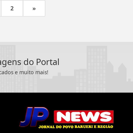
2
»
tagens do Portal
icados e muito mais!