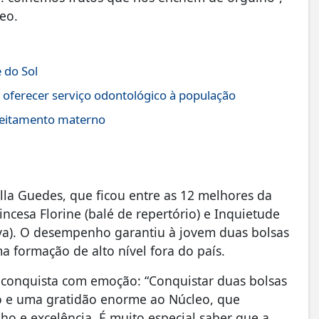
leo.
 do Sol
 oferecer serviço odontológico à população
leitamento materno
la Guedes, que ficou entre as 12 melhores da
ncesa Florine (balé de repertório) e Inquietude
va). O desempenho garantiu à jovem duas bolsas
ma formação de alto nível fora do país.
 conquista com emoção: “Conquistar duas bolsas
so e uma gratidão enorme ao Núcleo, que
o e excelência. É muito especial saber que a