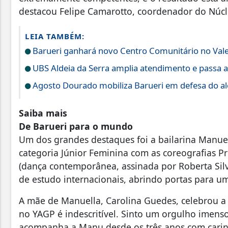
destacou Felipe Camarotto, coordenador do Núc
LEIA TAMBÉM:
Barueri ganhará novo Centro Comunitário no Vale
UBS Aldeia da Serra amplia atendimento e passa a
Agosto Dourado mobiliza Barueri em defesa do a
Saiba mais
De Barueri para o mundo
Um dos grandes destaques foi a bailarina Manuel
categoria Júnior Feminina com as coreografias Pri
(dança contemporânea, assinada por Roberta Sil
de estudo internacionais, abrindo portas para u
A mãe de Manuella, Carolina Guedes, celebrou a
no YAGP é indescritível. Sinto um orgulho imen
acompanha a Manu desde os três anos com carinh