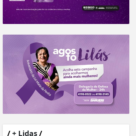
/
+ Lidas
/