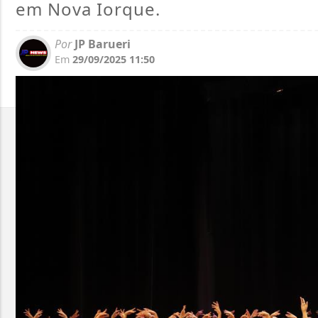
em Nova Iorque.
Por
JP Barueri
Em
29/09/2025 11:50