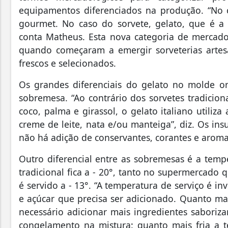
equipamentos diferenciados na produção.
“No 
gourmet. No caso do sorvete, gelato, que é a t
conta Matheus. Esta nova categoria de mercado 
quando começaram a emergir sorveterias artes
frescos e selecionados.
Os grandes diferenciais do gelato no molde ori
sobremesa. “
Ao contrário dos sorvetes tradicio
coco, palma e girassol, o gelato italiano utiliza
creme de leite, nata e/ou manteiga”
, diz. Os in
não há adição de conservantes, corantes e aromati
Outro diferencial entre as sobremesas é a temp
tradicional fica a - 20°, tanto no supermercado 
é servido a - 13°.
“A temperatura de serviço é i
e açúcar que precisa ser adicionado. Quanto mai
necessário adicionar mais ingredientes saboriz
congelamento na mistura: quanto mais fria a t