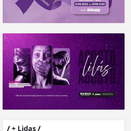
/
+ Lidas
/