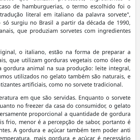
caso de hamburguerias, o termo escolhido foi o
radução literal em italiano da palavra sorvete"
,
só surgiu no Brasil a partir da década de 1990,
anais, que produziam sorvetes com ingredientes
ginal, o italiano, estão na forma de preparar a
nais, que utilizam gorduras vegetais como óleo de
 a gordura animal na sua produção: leite integral,
sumos utilizados no gelato também são naturais, e
zantes artificiais, como no sorvete tradicional.
eratura em que são servidas. Enquanto o sorvete
quanto no freezer da casa do consumidor, o gelato
nversamente proporcional a quantidade de gordura
s frio, menor é a percepção de sabor, portanto é
antes. A gordura e açúcar também tem poder anti
emperatura, mais gordura e açúcar é necessário