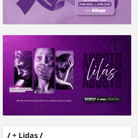
/
+ Lidas
/