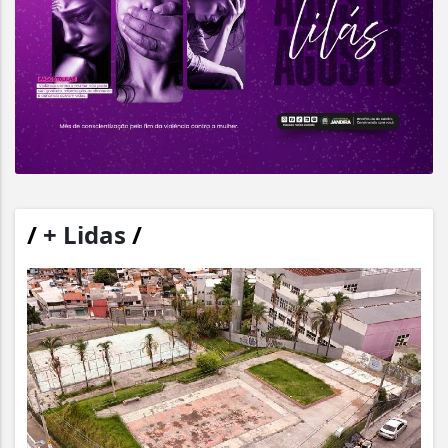
/
+ Lidas
/