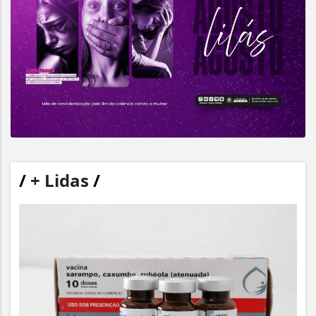
/
+ Lidas
/